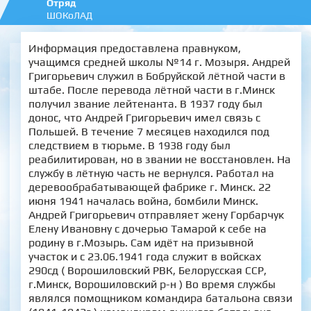
Отряд
ШОКоЛАД
Информация предоставлена правнуком,
учащимся средней школы №14 г. Мозыря. Андрей
Григорьевич служил в Бобруйской лётной части в
штабе. После перевода лётной части в г.Минск
получил звание лейтенанта. В 1937 году был
донос, что Андрей Григорьевич имел связь с
Польшей. В течение 7 месяцев находился под
следствием в тюрьме. В 1938 году был
реабилитирован, но в звании не восстановлен. На
службу в лётную часть не вернулся. Работал на
деревообрабатывающей фабрике г. Минск. 22
июня 1941 началась война, бомбили Минск.
Андрей Григорьевич отправляет жену Горбарчук
Елену Ивановну с дочерью Тамарой к себе на
родину в г.Мозырь. Сам идёт на призывной
участок и с 23.06.1941 года служит в войсках
290сд ( Ворошиловский РВК, Белорусская ССР,
г.Минск, Ворошиловский р-н ) Во время службы
являлся помощником командира батальона связи