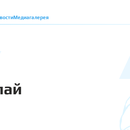
вости
Медиагалерея
лай