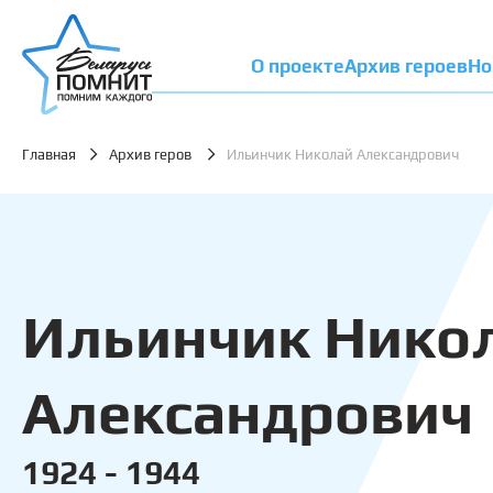
О проекте
Архив героев
Но
Главная
Архив геров
Ильинчик Николай Александрович
Ильинчик Нико
Александрович
1924 - 1944