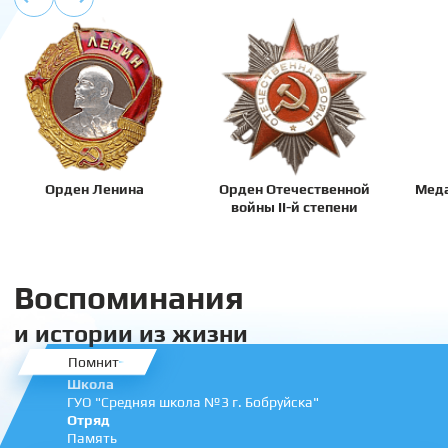
Орден Ленина
Орден Отечественной
Меда
войны II-й степени
Воспоминания
и истории из жизни
Помнит
Школа
ГУО "Средняя школа №3 г. Бобруйска"
Отряд
Память